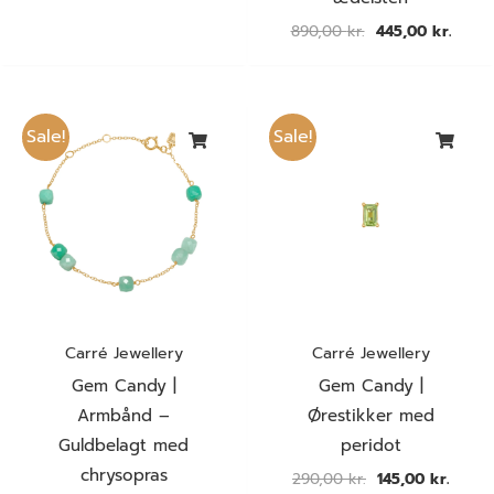
890,00
kr.
445,00
kr.
Den
Den
Den
Den
oprindelige
aktuelle
oprindelige
aktuel
Sale!
Sale!
pris
pris
pris
pris
var:
er:
var:
er:
890,00 kr..
445,00 kr..
290,00 kr..
145,00
Carré Jewellery
Carré Jewellery
Gem Candy |
Gem Candy |
Armbånd –
Ørestikker med
Guldbelagt med
peridot
chrysopras
290,00
kr.
145,00
kr.