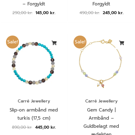
– Forgyldt
Forgyldt
290,00
kr.
145,00
kr.
490,00
kr.
245,00
kr.
Den
Den
Den
Den
oprindelige
aktuelle
oprindelige
aktuel
Sale!
Sale!
pris
pris
pris
pris
var:
er:
var:
er:
890,00 kr..
445,00 kr..
890,00 kr..
445,00
Carré Jewellery
Carré Jewellery
Slip-on armbånd med
Gem Candy |
turkis (17,5 cm)
Armbånd –
Guldbelagt med
890,00
kr.
445,00
kr.
ædelsten