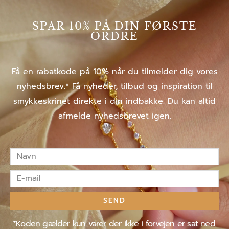
SPAR 10% PÅ DIN FØRSTE
ORDRE
Få en rabatkode på 10% når du tilmelder dig vores
nyhedsbrev.* Få nyheder, tilbud og inspiration til
smykkeskrinet direkte i din indbakke. Du kan altid
afmelde nyhedsbrevet igen.
Navn
E-
mail
SEND
*Koden gælder kun varer der ikke i forvejen er sat ned.