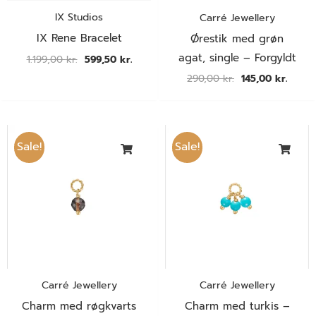
IX Studios
Carré Jewellery
IX Rene Bracelet
Ørestik med grøn
agat, single – Forgyldt
1.199,00
kr.
599,50
kr.
290,00
kr.
145,00
kr.
Den
Den
Den
Den
oprindelige
aktuelle
oprindelige
aktuel
Sale!
Sale!
pris
pris
pris
pris
var:
er:
var:
er:
290,00 kr..
145,00 kr..
490,00 kr..
245,00
Carré Jewellery
Carré Jewellery
Charm med røgkvarts
Charm med turkis –