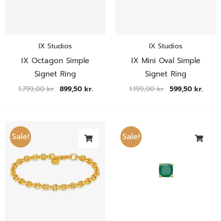
IX Studios
IX Studios
IX Octagon Simple
IX Mini Oval Simple
Signet Ring
Signet Ring
1.799,00
kr.
899,50
kr.
1.199,00
kr.
599,50
kr.
Den
Den
Den
Den
oprindelige
aktuelle
oprindelige
aktuel
Sale!
Sale!
pris
pris
pris
pris
var:
er:
var:
er:
1.199,00 kr..
599,50 kr..
290,00 kr..
145,00