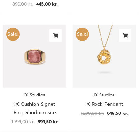
890,00
kr.
445,00
kr.
Den
Den
Den
Den
oprindelige
aktuelle
oprindelige
aktue
Sale!
Sale!
pris
pris
pris
pris
var:
er:
var:
er:
1.799,00 kr..
899,50 kr..
1.299,00 kr..
649,5
IX Studios
IX Studios
IX Cushion Signet
IX Rock Pendant
Ring Rhodocrosite
1.299,00
kr.
649,50
kr.
1.799,00
kr.
899,50
kr.