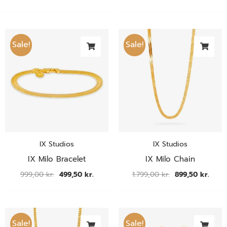
Den
Den
Den
Den
oprindelige
aktuelle
oprindelige
aktue
Sale!
Sale!
pris
pris
pris
pris
var:
er:
var:
er:
999,00 kr..
499,50 kr..
1.799,00 kr..
899,5
IX Studios
IX Studios
IX Milo Bracelet
IX Milo Chain
999,00
kr.
499,50
kr.
1.799,00
kr.
899,50
kr.
Den
Den
Den
Den
oprindelige
aktuelle
oprindelige
aktue
Sale!
Sale!