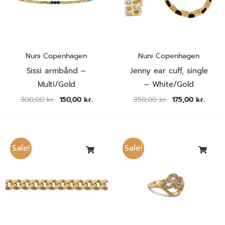
KØN
PRISER
Nuni Copenhagen
Nuni Copenhagen
KATEGORI
Sissi armbånd –
Jenny ear cuff, single
Multi/Gold
– White/Gold
BRANDS
300,00
kr.
150,00
kr.
350,00
kr.
175,00
kr.
MATERIALE
Prisinterval:
Den
Den
286,20 kr.
oprindelige
aktue
STIL
Sale!
Sale!
til
pris
pris
336,60 kr.
var:
er:
600,00 kr..
300,00
FARVE