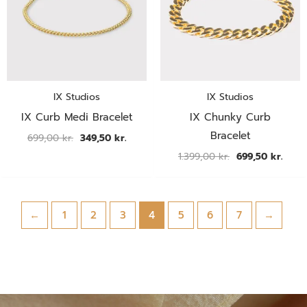
IX Studios
IX Studios
IX Curb Medi Bracelet
IX Chunky Curb
Bracelet
699,00
kr.
349,50
kr.
1.399,00
kr.
699,50
kr.
←
1
2
3
4
5
6
7
→