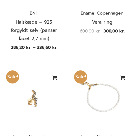
BNH
Enamel Copenhagen
Halskæde – 925
Vera ring
forgyldt sølv (panser
600,00
kr.
300,00
kr.
facet 2,7 mm)
286,20
kr.
–
336,60
kr.
Den
Den
Den
Den
oprindelige
aktuelle
oprindelige
aktue
Sale!
Sale!
pris
pris
pris
pris
var:
er:
var:
er:
175,00 kr..
87,50 kr..
500,00 kr..
250,00