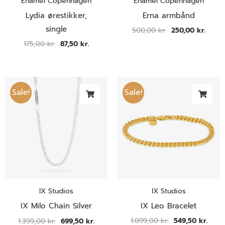
Enamel Copenhagen
Enamel Copenhagen
Lydia ørestikker,
Erna armbånd
single
500,00
kr.
250,00
kr.
175,00
kr.
87,50
kr.
Den
Den
Den
Den
oprindelige
aktuelle
oprindelige
aktue
Sale!
Sale!
pris
pris
pris
pris
var:
er:
var:
er:
1.399,00 kr..
699,50 kr..
1.099,00 kr..
549,5
IX Studios
IX Studios
IX Leo Bracelet
IX Milo Chain Silver
1.099,00
kr.
549,50
kr.
1.399,00
kr.
699,50
kr.