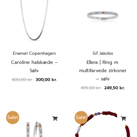
var:
er:
var:
er:
600,00 kr..
300,00 kr..
499,00 kr..
249,50
Enamel Copenhagen
Sif Jakobs
Caroline halskæde –
Ellera | Ring m.
Sølv
multifarvede zirkoner
– sølv
600,00
kr.
300,00
kr.
499,00
kr.
249,50
kr.
Den
Den
Den
Den
oprindelige
aktuelle
oprindelige
aktuel
Sale!
Sale!
pris
pris
pris
pris
var:
er:
var:
er:
879,00 kr..
439,50 kr..
295,00 kr..
147,50 