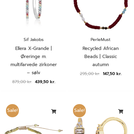
Sif Jakobs
PerleMust
Ellera X-Grande |
Recycled African
Øreringe m.
Beads | Classic
multifarvede zirkoner
autumn
– sølv
295,00
kr.
147,50
kr.
879,00
kr.
439,50
kr.
Den
Den
Den
Den
oprindelige
aktuelle
oprindelige
aktuel
Sale!
Sale!
pris
pris
pris
pris
var:
er:
var:
er:
300,00 kr..
150,00 kr..
300,00 kr..
150,00