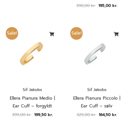
390,00
kr.
195,00
kr.
Den
Den
Den
Den
oprindelige
aktuelle
oprindelige
aktuel
Sale!
Sale!
pris
pris
pris
pris
var:
er:
var:
er:
399,00 kr..
199,50 kr..
329,00 kr..
164,50 
Sif Jakobs
Sif Jakobs
Ellera Pianura Medio |
Ellera Pianura Piccolo |
Ear Cuff – forgyldt
Ear Cuff – sølv
399,00
kr.
199,50
kr.
329,00
kr.
164,50
kr.