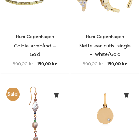
Nuni Copenhagen
Nuni Copenhagen
Goldie armbånd –
Mette ear cuffs, single
Gold
– White/Gold
300,00
kr.
150,00
kr.
300,00
kr.
150,00
kr.
Den
Den
oprindelige
aktuelle
Sale!
pris
pris
var:
er:
500,00 kr..
250,00 kr..