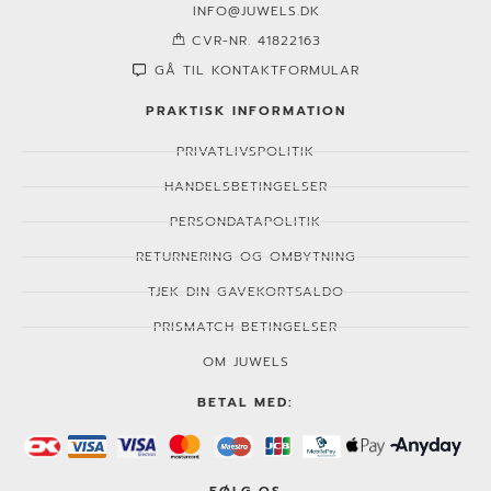
INFO@JUWELS.DK
CVR-NR. 41822163
GÅ TIL KONTAKTFORMULAR
PRAKTISK INFORMATION
PRIVATLIVSPOLITIK
HANDELSBETINGELSER
PERSONDATAPOLITIK
RETURNERING OG OMBYTNING
TJEK DIN GAVEKORTSALDO
PRISMATCH BETINGELSER
OM JUWELS
BETAL MED:
FØLG OS