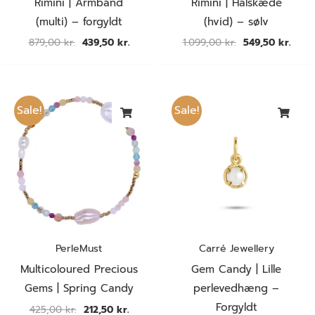
Rimini | Armbånd
Rimini | Halskæde
(multi) – forgyldt
(hvid) – sølv
879,00
kr.
439,50
kr.
1.099,00
kr.
549,50
kr.
Den
Den
Den
Den
oprindelige
aktuelle
oprindelige
aktuel
Sale!
Sale!
pris
pris
pris
pris
var:
er:
var:
er:
425,00 kr..
212,50 kr..
390,00 kr..
195,00
PerleMust
Carré Jewellery
Multicoloured Precious
Gem Candy | Lille
Gems | Spring Candy
perlevedhæng –
Forgyldt
425,00
kr.
212,50
kr.