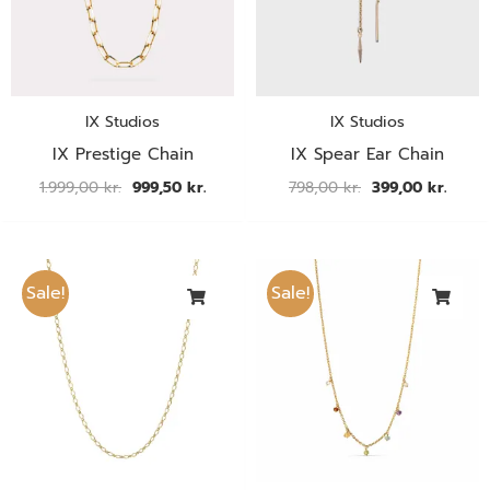
KØN
PRISER
IX Studios
IX Studios
KATEGORI
IX Prestige Chain
IX Spear Ear Chain
1.999,00
kr.
999,50
kr.
798,00
kr.
399,00
kr.
BRANDS
MATERIALE
Den
Den
Den
Den
oprindelige
aktuelle
oprindelige
aktue
Sale!
Sale!
pris
pris
pris
pris
STIL
var:
er:
var:
er:
490,00 kr..
245,00 kr..
600,00 kr..
300,00
FARVE