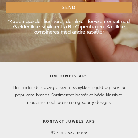
mail
SEND
*Koden gælder kun varer der ikke i forvejen er sat ned.
Gælder ikke smykker fra Ro Copenhagen. Kan ikke
kombineres med andre rabatter.
OM JUWELS APS
Her finder du udvalgte kvalitetssmykker i guld og sølv fra
populære brands. Sortimentet består af både klassiske,
moderne, cool, boheme og sporty designs.
KONTAKT JUWELS APS
+45 5387 6008