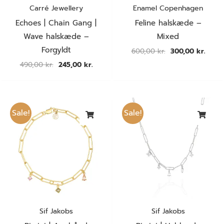
Carré Jewellery
Enamel Copenhagen
Echoes | Chain Gang |
Feline halskæde –
Wave halskæde –
Mixed
Forgyldt
600,00
kr.
300,00
kr.
490,00
kr.
245,00
kr.
Den
Den
Den
Den
oprindelige
aktuelle
oprindelige
aktue
Sale!
Sale!
pris
pris
pris
pris
var:
er:
var:
er:
879,00 kr..
439,50 kr..
1.099,00 kr..
549,5
Sif Jakobs
Sif Jakobs