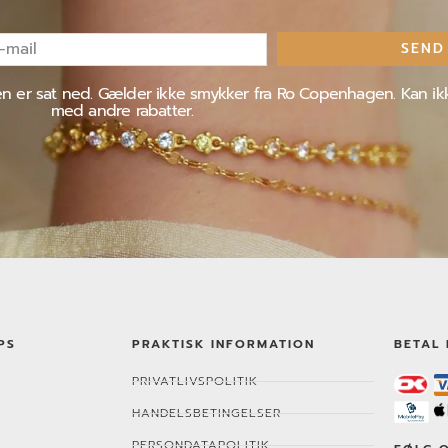
SEND
l
jen er sat ned. Gælder ikke smykker fra Ro Copenhagen. Kan i
med andre rabatter.
PS
PRAKTISK INFORMATION
BETAL 
PRIVATLIVSPOLITIK
HANDELSBETINGELSER
PERSONDATAPOLITIK