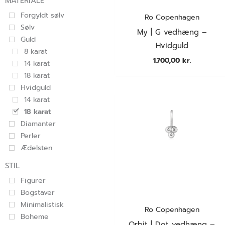
MATERIALE
Forgyldt sølv
Ro Copenhagen
Sølv
My | G vedhæng –
Guld
Hvidguld
8 karat
1.700,00
kr.
14 karat
18 karat
Hvidguld
14 karat
18 karat
Diamanter
Perler
Ædelsten
STIL
Figurer
Bogstaver
Minimalistisk
Ro Copenhagen
Boheme
Orbit | Dot vedhæng –