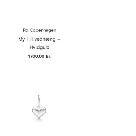
Ro Copenhagen
My | H vedhæng –
Hvidguld
1.700,00
kr.