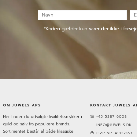
Navn
E-
mai
*Koden gælder kun varer der ikke i forve
OM JUWELS APS
KONTAKT JUWELS A
Her finder du udvalgte kvalitetssmykker i
+45 5387 6008
guld og sølv fra populære brands.
INFO@JUWELS.DK
Sortimentet består af både klassiske,
CVR-NR. 41822163