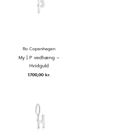
Ro Copenhagen
My | P vedhæng –
Hvidguld
1.700,00
kr.