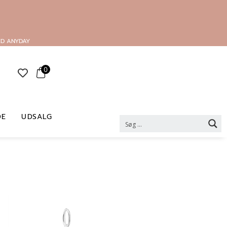
ED ANYDAY
0
DE
UDSALG