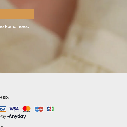
kke kombineres
MED: