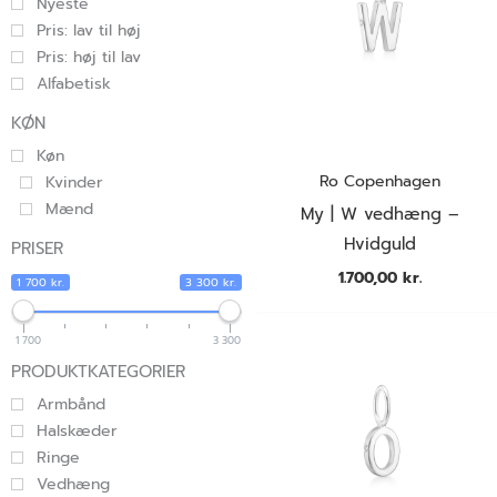
Nyeste
Pris: lav til høj
Pris: høj til lav
Alfabetisk
KØN
Køn
Ro Copenhagen
Kvinder
Mænd
My | W vedhæng –
Hvidguld
PRISER
1.700,00
kr.
1 700 kr.
3 300 kr.
1 700
3 300
PRODUKTKATEGORIER
Armbånd
Halskæder
Ringe
Vedhæng