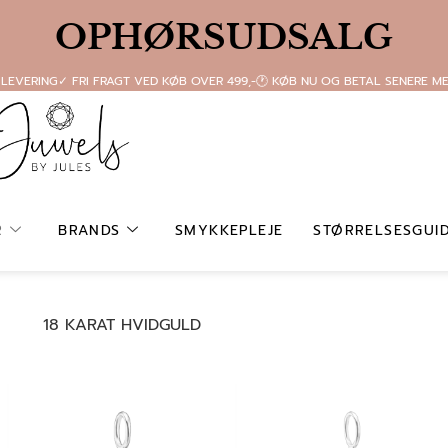
OPHØRSUDSALG
 LEVERING
✓ FRI FRAGT VED KØB OVER 499,-
🕐 KØB NU OG BETAL SENERE M
R
BRANDS
SMYKKEPLEJE
STØRRELSESGUI
18 KARAT HVIDGULD