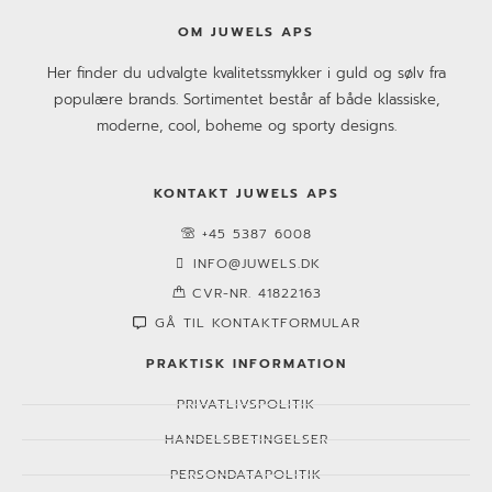
OM JUWELS APS
Her finder du udvalgte kvalitetssmykker i guld og sølv fra
populære brands. Sortimentet består af både klassiske,
moderne, cool, boheme og sporty designs.
KONTAKT JUWELS APS
+45 5387 6008
INFO@JUWELS.DK
CVR-NR. 41822163
GÅ TIL KONTAKTFORMULAR
PRAKTISK INFORMATION
PRIVATLIVSPOLITIK
HANDELSBETINGELSER
PERSONDATAPOLITIK