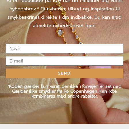
Få en rabatkode på 10% når du tilmelder dig vores
nyhedsbrev.* Få nyheder, tilbud og inspiration til
smykkeskrinet direkte i din indbakke. Du kan altid
afmelde nyhedsbrevet igen.
Navn
E-
mail
SEND
*Koden gælder kun varer der ikke i forvejen er sat ned.
Gælder ikke smykker fra Ro Copenhagen. Kan ikke
kombineres med andre rabatter.