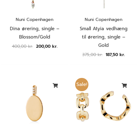
Nuni Copenhagen
Nuni Copenhagen
Dina ørering, single –
Small Atyia vedhæng
Blossom/Gold
til ørering, single –
Gold
400,00
kr.
200,00
kr.
375,00
kr.
187,50
kr.
Den
Den
oprindelige
aktuel
Sale!
pris
pris
var:
er:
300,00 kr..
150,00