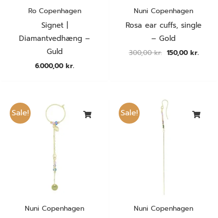
Ro Copenhagen
Nuni Copenhagen
Signet |
Rosa ear cuffs, single
Diamantvedhæng –
– Gold
Guld
300,00
kr.
150,00
kr.
6.000,00
kr.
Den
Den
Den
Den
oprindelige
aktuelle
oprindelige
aktuel
Sale!
Sale!
pris
pris
pris
pris
var:
er:
var:
er:
350,00 kr..
175,00 kr..
250,00 kr..
125,00
Nuni Copenhagen
Nuni Copenhagen