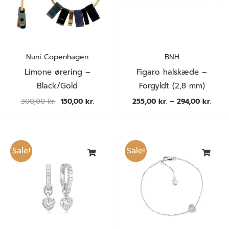
KØN
PRISER
Nuni Copenhagen
BNH
KATEGORI
Limone ørering –
Figaro halskæde –
Black/Gold
Forgyldt (2,8 mm)
BRANDS
300,00
kr.
150,00
kr.
255,00
kr.
–
294,00
kr.
MATERIALE
Den
Den
Den
Den
oprindelige
aktuelle
oprindelige
aktuel
STIL
Sale!
Sale!
pris
pris
pris
pris
var:
er:
var:
er:
1.099,00 kr..
549,50 kr..
749,00 kr..
374,50
FARVE