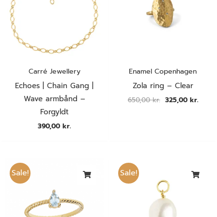
Carré Jewellery
Enamel Copenhagen
Echoes | Chain Gang |
Zola ring – Clear
Wave armbånd –
650,00
kr.
325,00
kr.
Forgyldt
390,00
kr.
Den
Den
Den
Den
oprindelige
aktuelle
oprindelige
aktuel
Sale!
Sale!
pris
pris
pris
pris
var:
er:
var:
er:
490,00 kr..
245,00 kr..
290,00 kr..
145,00