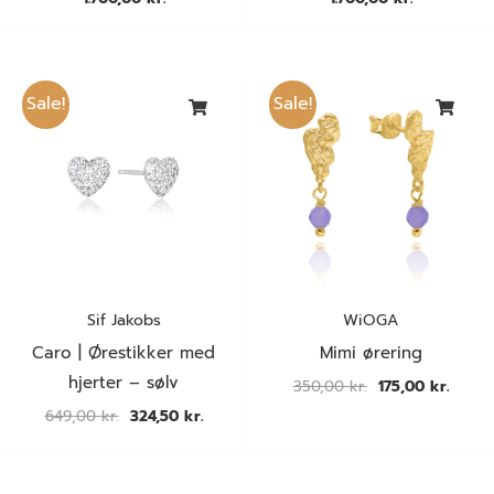
Den
Den
Den
Den
oprindelige
aktuelle
oprindelige
aktuel
Sale!
Sale!
pris
pris
pris
pris
var:
er:
var:
er:
649,00 kr..
324,50 kr..
350,00 kr..
175,00 
Sif Jakobs
WiOGA
Caro | Ørestikker med
Mimi ørering
hjerter – sølv
350,00
kr.
175,00
kr.
649,00
kr.
324,50
kr.