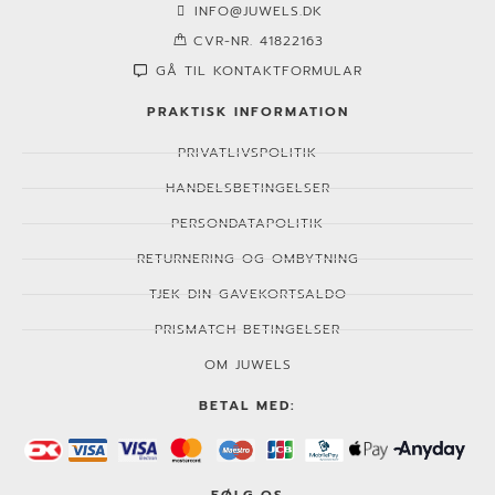
INFO@JUWELS.DK
CVR-NR. 41822163
GÅ TIL KONTAKTFORMULAR
PRAKTISK INFORMATION
PRIVATLIVSPOLITIK
HANDELSBETINGELSER
PERSONDATAPOLITIK
RETURNERING OG OMBYTNING
TJEK DIN GAVEKORTSALDO
PRISMATCH BETINGELSER
OM JUWELS
BETAL MED:
FØLG OS