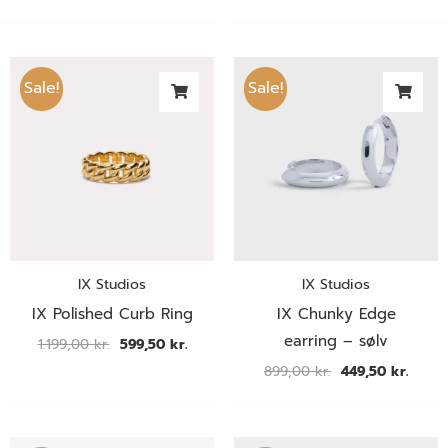
Den
Den
Den
Den
oprindelige
aktuelle
oprindelige
aktuel
Sale!
Sale!
pris
pris
pris
pris
var:
er:
var:
er:
1.199,00 kr..
599,50 kr..
899,00 kr..
449,50
IX Studios
IX Studios
IX Polished Curb Ring
IX Chunky Edge
earring – sølv
1.199,00
kr.
599,50
kr.
899,00
kr.
449,50
kr.
Den
Den
Den
Den