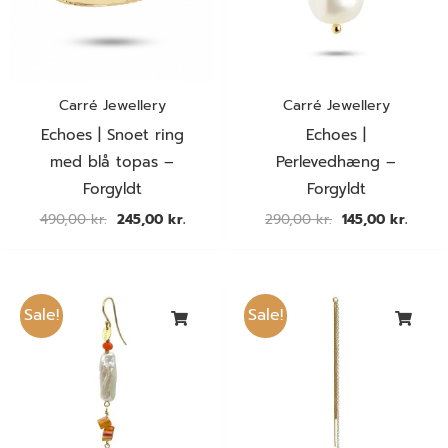
Carré Jewellery
Carré Jewellery
Echoes | Snoet ring
Echoes |
med blå topas –
Perlevedhæng –
Forgyldt
Forgyldt
490,00
kr.
245,00
kr.
290,00
kr.
145,00
kr.
Den
Den
Den
Den
oprindelige
aktuelle
oprindelige
aktuel
Sale!
Sale!
pris
pris
pris
pris
var:
er:
var:
er:
400,00 kr..
200,00 kr..
375,00 kr..
187,50 