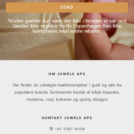
mail
SEND
*Koden gælder kun varer der ikke i forvejen er sat ned.
Gælder ikke smykker fra Ro Copenhagen. Kan ikke
kombineres med andre rabatter.
OM JUWELS APS
Her finder du udvalgte kvalitetssmykker i guld og sølv fra
populære brands. Sortimentet består af både klassiske,
moderne, cool, boheme og sporty designs.
KONTAKT JUWELS APS
+45 5387 6008