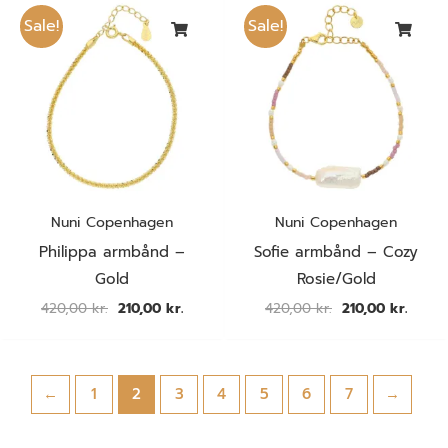
Den
Den
Den
Den
oprindelige
aktuelle
oprindelige
aktuel
Sale!
Sale!
pris
pris
pris
pris
var:
er:
var:
er:
420,00 kr..
210,00 kr..
420,00 kr..
210,00
Nuni Copenhagen
Nuni Copenhagen
Philippa armbånd –
Sofie armbånd – Cozy
Gold
Rosie/Gold
420,00
kr.
210,00
kr.
420,00
kr.
210,00
kr.
←
1
2
3
4
5
6
7
→