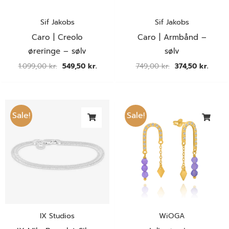
Sif Jakobs
Sif Jakobs
Caro | Creolo
Caro | Armbånd –
øreringe – sølv
sølv
1.099,00
kr.
549,50
kr.
749,00
kr.
374,50
kr.
Den
Den
Den
Den
oprindelige
aktuelle
oprindelige
aktuel
Sale!
Sale!
pris
pris
pris
pris
var:
er:
var:
er:
699,00 kr..
349,50 kr..
450,00 kr..
225,00
IX Studios
WiOGA