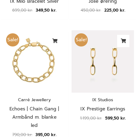
IX Milo Bracelet Silver
Jolie ørering
699,00
kr.
349,50
kr.
450,00
kr.
225,00
kr.
Den
Den
Den
Den
oprindelige
aktuelle
oprindelige
aktue
Sale!
Sale!
pris
pris
pris
pris
var:
er:
var:
er:
790,00 kr..
395,00 kr..
1.199,00 kr..
599,50
Carré Jewellery
IX Studios
Echoes | Chain Gang |
IX Prestige Earrings
Armbånd m. blanke
1.199,00
kr.
599,50
kr.
led
790,00
kr.
395,00
kr.