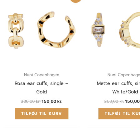
300,00 kr..
150,00 kr..
300,00 
Nuni Copenhagen
Nuni Copenhag
Rosa ear cuffs, single –
Mette ear cuffs, si
Gold
White/Gold
300,00
kr.
150,00
kr.
300,00
kr.
150,0
TILFØJ TIL KURV
TILFØJ TIL K