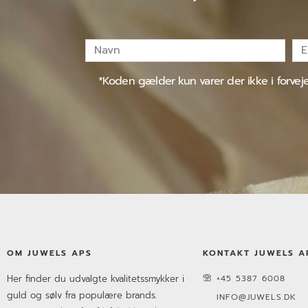
Navn
E-
mai
*Koden gælder kun varer der ikke i forve
OM JUWELS APS
KONTAKT JUWELS A
Her finder du udvalgte kvalitetssmykker i
+45 5387 6008
guld og sølv fra populære brands.
INFO@JUWELS.DK