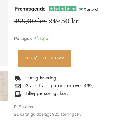
Den
Den
499,00
kr.
249,50
kr.
oprindelige
aktuelle
pris
pris
IX
På lager:
På lager
var:
er:
499,00 kr..
249,50 kr..
Conch
Ear
TILFØJ TIL KURV
Cuff
antal
Hurtig levering
Gratis fragt på ordrer over 499,-
Tilføj personligt kort
IX Studios
22 karat guldbelagt 925 sterlingsølv