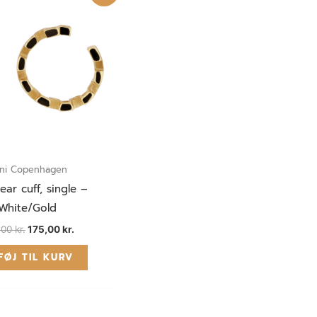
350,00 kr..
175,00 kr..
ni Copenhagen
ear cuff, single –
White/Gold
,00
kr.
175,00
kr.
FØJ TIL KURV