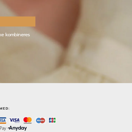
kke kombineres
MED: