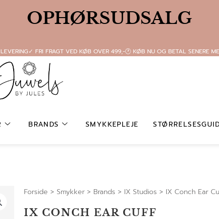
OPHØRSUDSALG
 LEVERING
✓ FRI FRAGT VED KØB OVER 499,-
🕐 KØB NU OG BETAL SENERE M
R
BRANDS
SMYKKEPLEJE
STØRRELSESGUI
Forside
>
Smykker
>
Brands
>
IX Studios
>
IX Conch Ear Cu
IX CONCH EAR CUFF