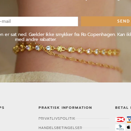
SEND
l
jen er sat ned. Gælder ikke smykker fra Ro Copenhagen. Kan i
med andre rabatter.
PS
PRAKTISK INFORMATION
BETAL 
PRIVATLIVSPOLITIK
HANDELSBETINGELSER