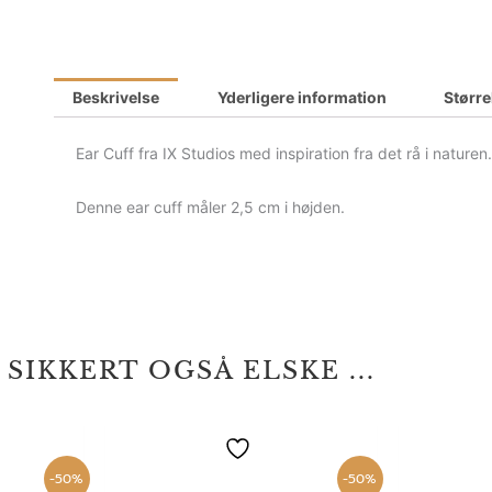
Beskrivelse
Yderligere information
Størr
Ear Cuff fra IX Studios med inspiration fra det rå i naturen
Denne ear cuff måler 2,5 cm i højden.
 SIKKERT OGSÅ ELSKE ...
Den
Den
Den
elige
aktuelle
oprindelige
aktuelle
pris
pris
pris
-50%
-50%
er:
var:
er: