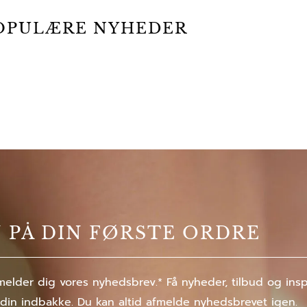
OPULÆRE NYHEDER
% PÅ DIN FØRSTE ORDRE
elder dig vores nyhedsbrev.* Få nyheder, tilbud og inspir
 din indbakke. Du kan altid afmelde nyhedsbrevet igen.