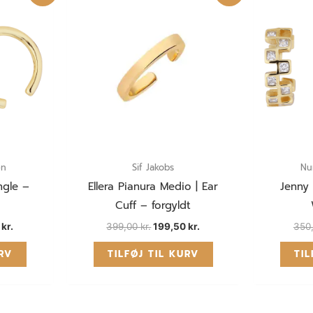
kr..
150,00 kr..
399,00 kr..
199,50 kr..
en
Sif Jakobs
Nu
ngle –
Ellera Pianura Medio | Ear
Jenny 
Cuff – forgyldt
0
kr.
399,00
kr.
199,50
kr.
350
URV
TILFØJ TIL KURV
TIL