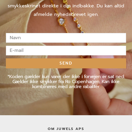
smykkeskrinet direkte i din indbakke. Du kan altid
afmelde nyhedsbrevet igen.
Navn
E-
mail
SEND
*Koden gælder kun varer der ikke i forvejen er sat ned.
Gælder ikke smykker fra Ro Copenhagen. Kan ikke
kombineres med andre rabatter.
OM JUWELS APS