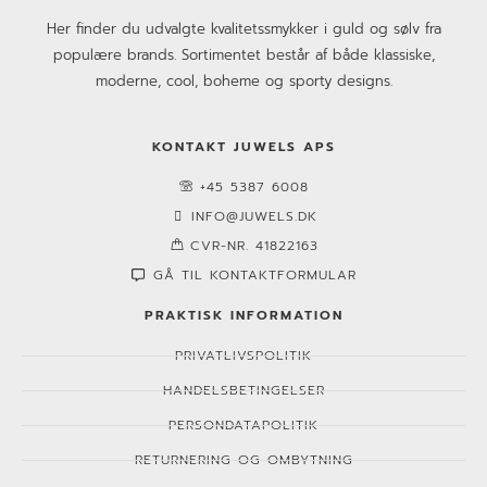
Her finder du udvalgte kvalitetssmykker i guld og sølv fra
populære brands. Sortimentet består af både klassiske,
moderne, cool, boheme og sporty designs.
KONTAKT JUWELS APS
+45 5387 6008
INFO@JUWELS.DK
CVR-NR. 41822163
GÅ TIL KONTAKTFORMULAR
PRAKTISK INFORMATION
PRIVATLIVSPOLITIK
HANDELSBETINGELSER
PERSONDATAPOLITIK
RETURNERING OG OMBYTNING