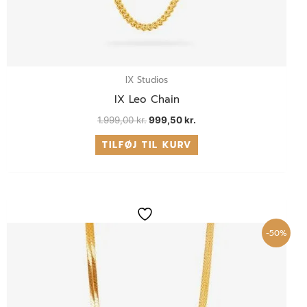
IX Studios
IX Leo Chain
1.999,00
kr.
999,50
kr.
TILFØJ TIL KURV
Den
Den
oprindelige
aktuelle
pris
pris
-50%
var:
er:
1.799,00 kr..
899,50 kr..