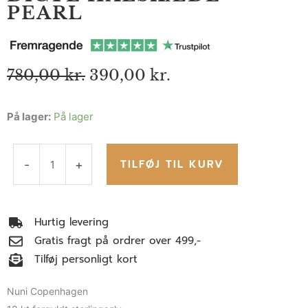
PEARL
Den
Den
780,00
kr.
390,00
kr.
oprindelige
aktuelle
pris
pris
Dicte
På lager:
På lager
var:
er:
780,00 kr..
390,00 kr..
halskæde
-
TILFØJ TIL KURV
-
+
Pearl
antal
Hurtig levering
Gratis fragt på ordrer over 499,-
Tilføj personligt kort
Nuni Copenhagen