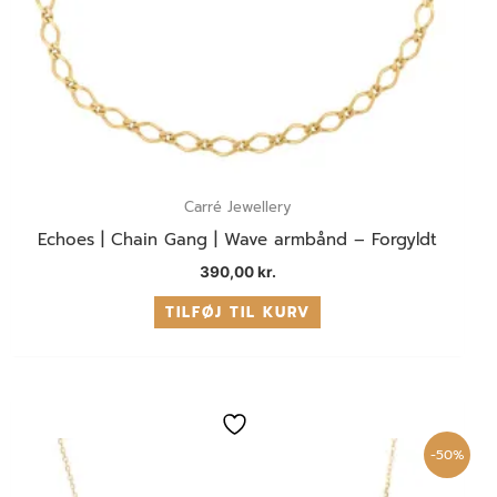
Carré Jewellery
Echoes | Chain Gang | Wave armbånd – Forgyldt
390,00
kr.
TILFØJ TIL KURV
Den
Den
oprindelige
aktuelle
pris
pris
-50%
var:
er:
450,00 kr..
225,00 kr..