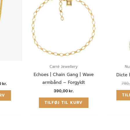
0 kr..
999,50 kr..
Carré Jewellery
Nu
Echoes | Chain Gang | Wave
Dicte 
armbånd – Forgyldt
780
0
kr.
390,00
kr.
TIL
URV
TILFØJ TIL KURV