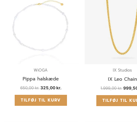
650,00 kr..
325,00 kr..
1.999,0
WiOGA
IX Studios
Pippa halskæde
IX Leo Chain
650,00
kr.
325,00
kr.
1.999,00
kr.
999,5
TILFØJ TIL KURV
TILFØJ TIL K