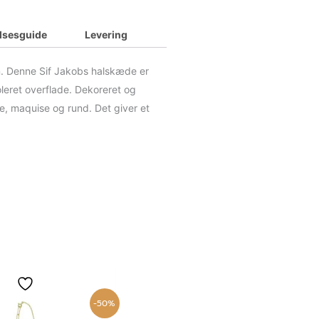
elsesguide
Levering
n. Denne Sif Jakobs halskæde er
leret overflade. Dekoreret og
be, maquise og rund. Det giver et
Den
Den
oprindelige
aktuelle
pris
pris
-50%
var:
er: