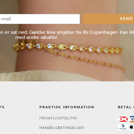
SEND
l
jen er sat ned. Gælder ikke smykker fra Ro Copenhagen. Kan i
med andre rabatter.
PS
PRAKTISK INFORMATION
BETAL 
PRIVATLIVSPOLITIK
HANDELSBETINGELSER