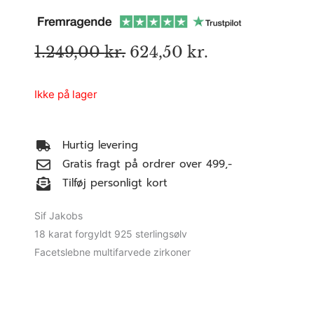
Den
Den
1.249,00
kr.
624,50
kr.
oprindelige
aktuelle
pris
pris
Ikke på lager
var:
er:
1.249,00 kr..
624,50 kr..
Hurtig levering
Gratis fragt på ordrer over 499,-
Tilføj personligt kort
Sif Jakobs
18 karat forgyldt 925 sterlingsølv
Facetslebne multifarvede zirkoner