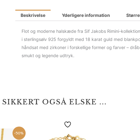
Beskrivelse
Yderligere information
Størr
Flot og moderne halskæde fra Sif Jakobs Rimini-kollektio
i sterlingsølv 925 forgyldt med 18 karat guld med blankpo
håndsat med zirkoner i forskellige former og farver – drå
smukt og legende udtryk.
 SIKKERT OGSÅ ELSKE ...
Den
elige
aktuelle
pris
-50%
er: