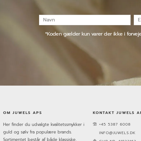
Navn
E-
mai
*Koden gælder kun varer der ikke i forve
OM JUWELS APS
KONTAKT JUWELS A
Her finder du udvalgte kvalitetssmykker i
+45 5387 6008
guld og sølv fra populære brands.
INFO@JUWELS.DK
Sortimentet består af både klassiske,