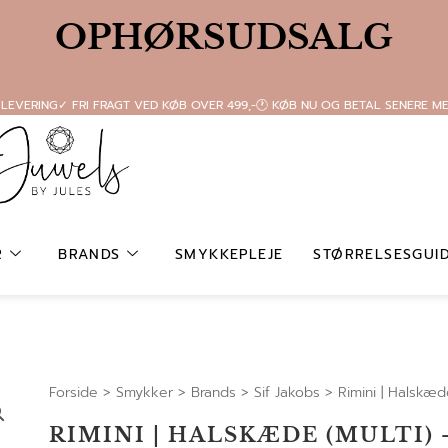
OPHØRSUDSALG
 LEVERING
✓ FRI FRAGT VED KØB OVER 499,-
🕐 KØB NU OG BETAL SENERE M
R
BRANDS
SMYKKEPLEJE
STØRRELSESGUI
Forside
>
Smykker
>
Brands
>
Sif Jakobs
>
Rimini | Halskæde
RIMINI | HALSKÆDE (MULTI)