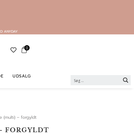
ED ANYDAY
0
DE
UDSALG
 (multi) – forgyldt
 – FORGYLDT