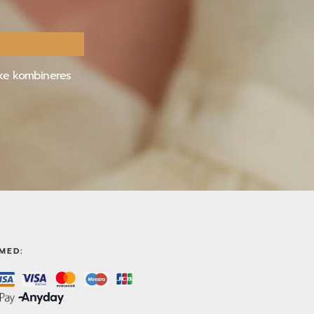
kke kombineres
MED: