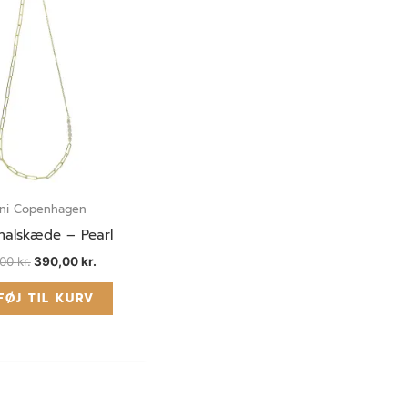
780,00 kr..
390,00 kr..
ni Copenhagen
halskæde – Pearl
,00
kr.
390,00
kr.
FØJ TIL KURV