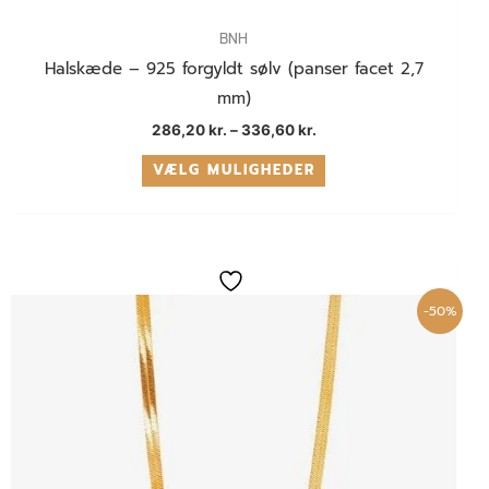
BNH
Halskæde – 925 forgyldt sølv (panser facet 2,7
mm)
286,20
kr.
–
336,60
kr.
VÆLG MULIGHEDER
Den
Den
oprindelige
aktuelle
pris
pris
-50%
var:
er:
1.799,00 kr..
899,50 kr..