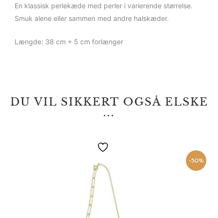
En klassisk perlekæde med perler i varierende størrelse.
Smuk alene eller sammen med andre halskæder.
Længde: 38 cm + 5 cm forlænger
DU VIL SIKKERT OGSÅ ELSKE
...
Den
Den
oprindelige
aktuelle
pris
pris
-50%
var:
er:
780,00 kr..
390,00 kr..