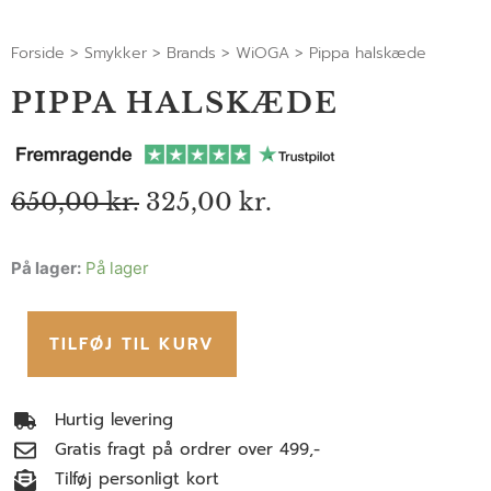
Forside
>
Smykker
>
Brands
>
WiOGA
>
Pippa halskæde
PIPPA HALSKÆDE
Den
Den
650,00
kr.
325,00
kr.
oprindelige
aktuelle
pris
pris
Pippa
På lager:
På lager
var:
er:
650,00 kr..
325,00 kr..
halskæde
antal
TILFØJ TIL KURV
Hurtig levering
Gratis fragt på ordrer over 499,-
Tilføj personligt kort