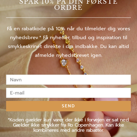
SPAR 10% PÅ DIN FØRSTE
ORDRE
Få en rabatkode på 10% når du tilmelder dig vores
nyhedsbrev.* Få nyheder, tilbud og inspiration til
smykkeskrinet direkte i din indbakke. Du kan altid
afmelde nyhedsbrevet igen.
Navn
E-
mail
SEND
*Koden gælder kun varer der ikke i forvejen er sat ned.
Gælder ikke smykker fra Ro Copenhagen. Kan ikke
kombineres med andre rabatter.