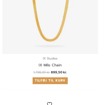
IX Studios
IX Milo Chain
1.799,00
kr.
899,50
kr.
TILFØJ TIL KURV
Den
Den
oprindelige
aktuelle