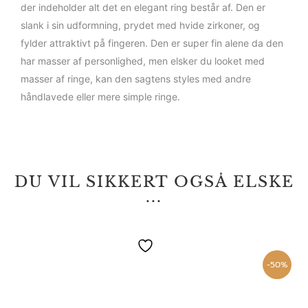
der indeholder alt det en elegant ring består af. Den er
slank i sin udformning, prydet med hvide zirkoner, og
fylder attraktivt på fingeren. Den er super fin alene da den
har masser af personlighed, men elsker du looket med
masser af ringe, kan den sagtens styles med andre
håndlavede eller mere simple ringe.
DU VIL SIKKERT OGSÅ ELSKE
...
Den
Den
Dette
oprindelige
aktuelle
vare
pris
pris
-50%
var:
er:
har
890,00 kr..
445,00 kr..
flere