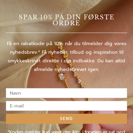
SPAR 10% PÅ DIN FØRSTE
ORDRE
Få en rabatkode på 10% når du tilmelder dig vores
nyhedsbrev.* Få nyheder, tilbud og inspiration til
smykkeskrinet direkte i din indbakke. Du kan altid
afmelde nyhedsbrevet igen.
Navn
E-
mail
SEND
*Koden gælder kun varer der ikke i forvejen er sat ned.