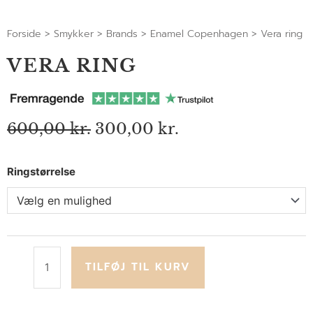
Forside
>
Smykker
>
Brands
>
Enamel Copenhagen
>
Vera ring
VERA RING
Den
Den
600,00
kr.
300,00
kr.
oprindelige
aktuelle
pris
pris
Vera
Ringstørrelse
var:
er:
600,00 kr..
300,00 kr..
ring
antal
TILFØJ TIL KURV