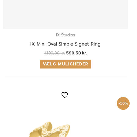
IX Studios
IX Mini Oval Simple Signet Ring
1.199,00
kr.
599,50
kr.
VÆLG MULIGHEDER
Den
Den
Dette
oprindelige
aktuelle
vare
pris
pris
-50%
var:
er:
har
300,00 kr..
150,00 kr..
flere
varianter.
Mulighederne