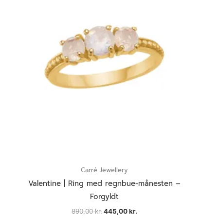
varianter.
Mulighederne
kan
vælges
på
varesiden
Carré Jewellery
Valentine | Ring med regnbue-månesten –
Forgyldt
890,00
kr.
445,00
kr.