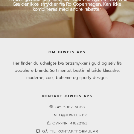
Gælder ikke smykker fra Ro Copenhagen. Kan ikke
kombineres med andre rabatter.
OM JUWELS APS
Her finder du udvalgte kvalitetssmykker i guld og sølv fra
populære brands. Sortimentet består af både klassiske,
moderne, cool, boheme og sporty designs.
KONTAKT JUWELS APS
+45 5387 6008
INFO@JUWELS.DK
CVR-NR. 41822163
GÅ TIL KONTAKTFORMULAR