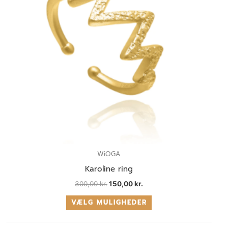
kan
vælges
på
varesiden
WiOGA
Karoline ring
300,00
kr.
150,00
kr.
VÆLG MULIGHEDER