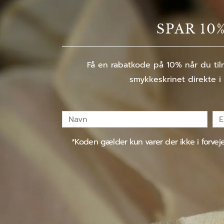
SPAR 10
Få en rabatkode på 10% når du tilm
smykkeskrinet direkte i
Navn
E-
mai
*Koden gælder kun varer der ikke i forve