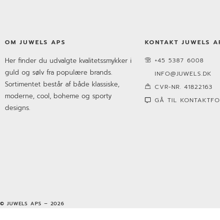
OM JUWELS APS
KONTAKT JUWELS A
Her finder du udvalgte kvalitetssmykker i
+45 5387 6008
guld og sølv fra populære brands.
INFO@JUWELS.DK
Sortimentet består af både klassiske,
CVR-NR. 41822163
moderne, cool, boheme og sporty
GÅ TIL KONTAKTF
designs.
© JUWELS APS – 2026