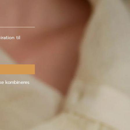
ation til
kke kombineres