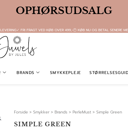
OPHØRSUDSALG
 LEVERING
✓ FRI FRAGT VED KØB OVER 499,-
🕐 KØB NU OG BETAL SENERE M
R
BRANDS
SMYKKEPLEJE
STØRRELSESGUI
Forside
>
Smykker
>
Brands
>
PerleMust
>
Simple Green
SIMPLE GREEN