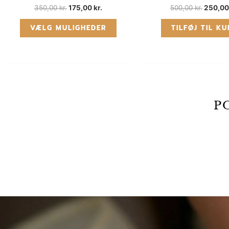
350,00
kr.
175,00
kr.
500,00
kr.
250,0
VÆLG MULIGHEDER
TILFØJ TIL K
P