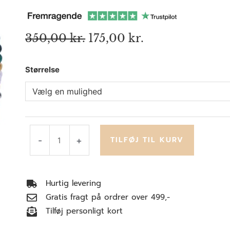
Den
Den
350,00
kr.
175,00
kr.
oprindelige
aktuelle
pris
pris
Simple
Størrelse
var:
er:
350,00 kr..
175,00 kr..
Green
antal
TILFØJ TIL KURV
-
+
Hurtig levering
Gratis fragt på ordrer over 499,-
Tilføj personligt kort