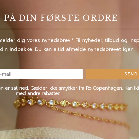
% PÅ DIN FØRSTE ORDRE
elder dig vores nyhedsbrev.* Få nyheder, tilbud og inspir
 din indbakke. Du kan altid afmelde nyhedsbrevet igen.
SEND
l
jen er sat ned. Gælder ikke smykker fra Ro Copenhagen. Kan i
med andre rabatter.