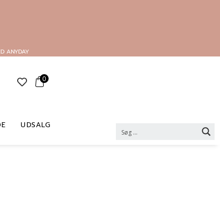
ED ANYDAY
0
DE
UDSALG