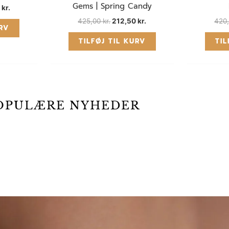
Gems | Spring Candy
0
kr.
425,00
kr.
212,50
kr.
420
URV
TILFØJ TIL KURV
TIL
OPULÆRE NYHEDER