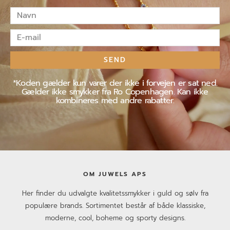
Navn
E-
mail
SEND
*Koden gælder kun varer der ikke i forvejen er sat ned.
Gælder ikke smykker fra Ro Copenhagen. Kan ikke
kombineres med andre rabatter.
OM JUWELS APS
Her finder du udvalgte kvalitetssmykker i guld og sølv fra
populære brands. Sortimentet består af både klassiske,
moderne, cool, boheme og sporty designs.