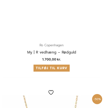
Ro Copenhagen
My | R vedhæng – Rødguld
1.700,00
kr.
TILFØJ TIL KURV
Den
Den
oprindelige
aktuelle
pris
pris
-50%
var:
er:
600,00 kr..
300,00 kr..