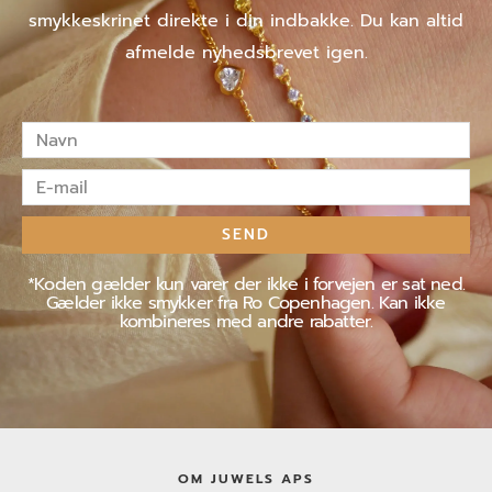
smykkeskrinet direkte i din indbakke. Du kan altid
afmelde nyhedsbrevet igen.
Navn
E-
mail
SEND
*Koden gælder kun varer der ikke i forvejen er sat ned.
Gælder ikke smykker fra Ro Copenhagen. Kan ikke
kombineres med andre rabatter.
OM JUWELS APS