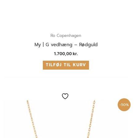
Ro Copenhagen
My | G vedhæng – Rødguld
1.700,00
kr.
TILFØJ TIL KURV
Den
Den
oprindelige
aktuelle
pris
pris
-50%
var:
er:
600,00 kr..
300,00 kr..