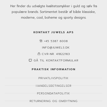
Her finder du udvalgte kvalitetssmykker i guld og sølv fra
populære brands. Sortimentet består af både klassiske,
moderne, cool, boheme og sporty designs.
KONTAKT JUWELS APS
+45 5387 6008
INFO@JUWELS.DK
CVR-NR. 41822163
GÅ TIL KONTAKTFORMULAR
PRAKTISK INFORMATION
PRIVATLIVSPOLITIK
HANDELSBETINGELSER
PERSONDATAPOLITIK
RETURNERING OG OMBYTNING