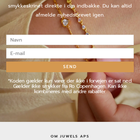
smykkeskrinet direkte i din indbakke. Du kan altid
afmelde nyhedsbrevet igen.
Navn
E-
mail
SEND
*Koden gælder kun varer der ikke i forvejen er sat ned.
Gælder ikke smykker fra Ro Copenhagen. Kan ikke
kombineres med andre rabatter.
OM JUWELS APS