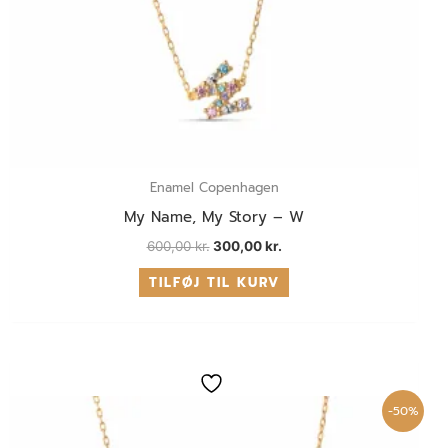
Enamel Copenhagen
My Name, My Story – W
600,00
kr.
300,00
kr.
TILFØJ TIL KURV
Den
Den
oprindelige
aktuelle
pris
pris
-50%
var:
er:
600,00 kr..
300,00 kr..