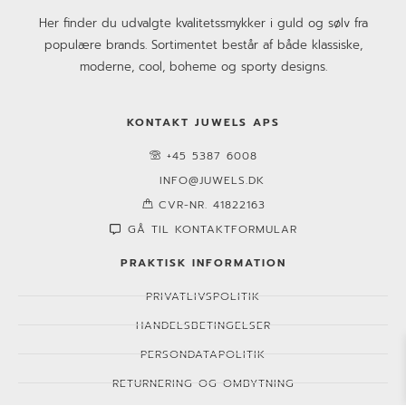
Her finder du udvalgte kvalitetssmykker i guld og sølv fra
populære brands. Sortimentet består af både klassiske,
moderne, cool, boheme og sporty designs.
KONTAKT JUWELS APS
+45 5387 6008
INFO@JUWELS.DK
CVR-NR. 41822163
GÅ TIL KONTAKTFORMULAR
PRAKTISK INFORMATION
PRIVATLIVSPOLITIK
HANDELSBETINGELSER
PERSONDATAPOLITIK
RETURNERING OG OMBYTNING