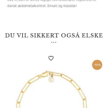
dansk ædelmetalkontrol. Smukt og klassisk!
DU VIL SIKKERT OGSÅ ELSKE
...
Den
Den
oprindelige
aktuelle
pris
pris
-50%
var:
er:
879,00 kr..
439,50 kr..