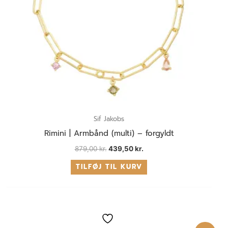
Sif Jakobs
Rimini | Armbånd (multi) – forgyldt
879,00
kr.
439,50
kr.
TILFØJ TIL KURV
Den
Den
oprindelige
aktuelle
pris
pris