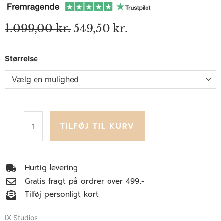
Den
Den
1.099,00
kr.
549,50
kr.
oprindelige
aktuelle
pris
pris
IX
Størrelse
var:
er:
1.099,00 kr..
549,50 kr..
Leo
Bracelet
antal
TILFØJ TIL KURV
Hurtig levering
Gratis fragt på ordrer over 499,-
Tilføj personligt kort
IX Studios