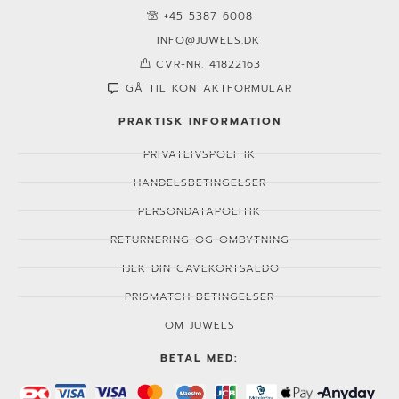
+45 5387 6008
INFO@JUWELS.DK
CVR-NR. 41822163
GÅ TIL KONTAKTFORMULAR
PRAKTISK INFORMATION
PRIVATLIVSPOLITIK
HANDELSBETINGELSER
PERSONDATAPOLITIK
RETURNERING OG OMBYTNING
TJEK DIN GAVEKORTSALDO
PRISMATCH BETINGELSER
OM JUWELS
BETAL MED: