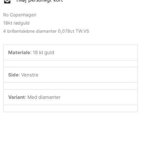
Tilføj personligt kort
Ro Copenhagen
18kt rødguld
4 brillantslebne diamanter 0,078ct TW.VS
Materiale
:
18 kt guld
Side
:
Venstre
Variant
:
Med diamanter