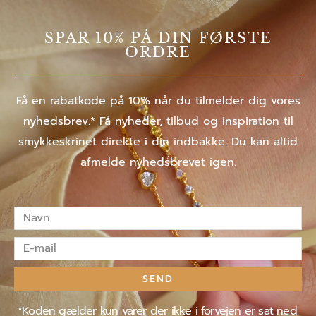
SPAR 10% PÅ DIN FØRSTE
ORDRE
Få en rabatkode på 10% når du tilmelder dig vores
nyhedsbrev.* Få nyheder, tilbud og inspiration til
smykkeskrinet direkte i din indbakke. Du kan altid
afmelde nyhedsbrevet igen.
Navn
E-
mail
SEND
*Koden gælder kun varer der ikke i forvejen er sat ned.