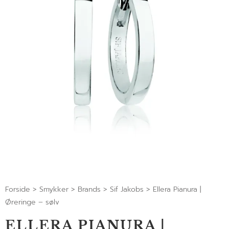
Forside
>
Smykker
>
Brands
>
Sif Jakobs
>
Ellera Pianura |
Øreringe – sølv
ELLERA PIANURA |