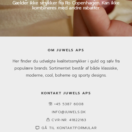
Gælder ikke smykker fra Ro Copenhagen. Kan ikke
kombineres med andre rabatter.
OM JUWELS APS
Her finder du udvalgte kvalitetssmykker i guld og sølv fra
populære brands. Sortimentet består af både klassiske,
moderne, cool, boheme og sporty designs.
KONTAKT JUWELS APS
+45 5387 6008
INFO@JUWELS.DK
CVR-NR. 41822163
GÅ TIL KONTAKTFORMULAR