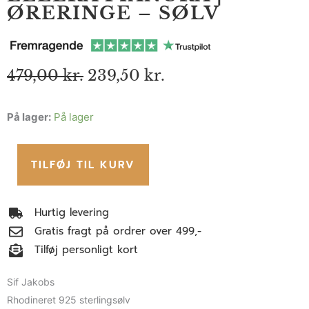
ØRERINGE – SØLV
Den
Den
479,00
kr.
239,50
kr.
oprindelige
aktuelle
pris
pris
Ellera
På lager:
På lager
var:
er:
479,00 kr..
239,50 kr..
Pianura
|
TILFØJ TIL KURV
Øreringe
-
sølv
Hurtig levering
antal
Gratis fragt på ordrer over 499,-
Tilføj personligt kort
Sif Jakobs
Rhodineret 925 sterlingsølv