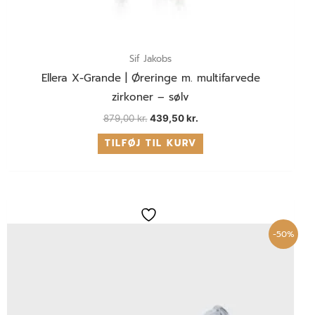
Sif Jakobs
Ellera X-Grande | Øreringe m. multifarvede
zirkoner – sølv
879,00
kr.
439,50
kr.
TILFØJ TIL KURV
Den
Den
oprindelige
aktuelle
pris
pris
-50%
var:
er:
899,00 kr..
449,50 kr..