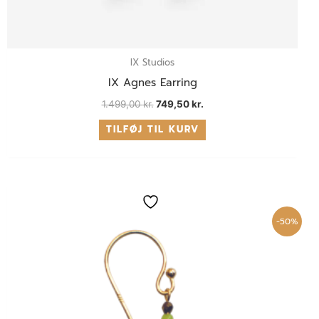
IX Studios
IX Agnes Earring
1.499,00
kr.
749,50
kr.
TILFØJ TIL KURV
Den
Den
oprindelige
aktuelle
pris
pris
-50%
var:
er:
500,00 kr..
250,00 kr..