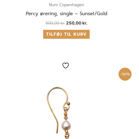
Nuni Copenhagen
Percy ørering, single – Sunset/Gold
500,00
kr.
250,00
kr.
TILFØJ TIL KURV
Den
Den
oprindelige
aktuelle
pris
pris
-50%
var:
er:
500,00 kr..
250,00 kr..