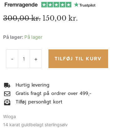
Den
Den
300,00
kr.
150,00
kr.
oprindelige
aktuelle
pris
pris
Dea
På lager:
På lager
var:
er:
300,00 kr..
150,00 kr..
øreringe
antal
TILFØJ TIL KURV
-
+
Hurtig levering
Gratis fragt på ordrer over 499,-
Tilføj personligt kort
Wioga
14 karat guldbelagt sterlingsølv