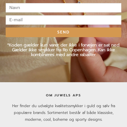
Navn
E-
mail
SEND
*Koden gælder kun varer der ikke i forvejen er sat ned.
Gælder ikke smykker fra Ro Copenhagen. Kan ikke
kombineres med andre rabatter.
OM JUWELS APS
Her finder du udvalgte kvalitetssmykker i guld og sølv fra
populære brands. Sortimentet består af både klassiske,
moderne, cool, boheme og sporty designs.